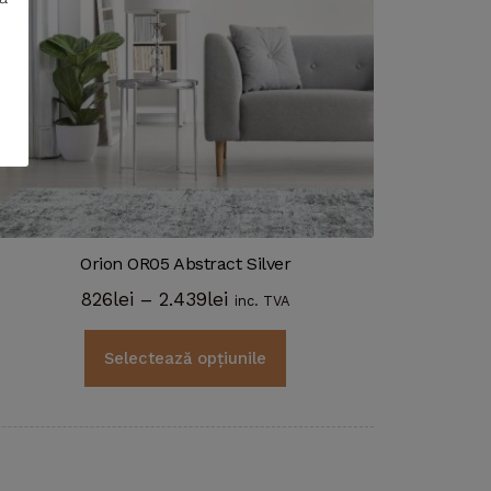
Orion OR05 Abstract Silver
Interval
826
lei
–
2.439
lei
inc. TVA
de
Acest
prețuri:
Selectează opțiunile
produs
826lei
are
până
mai
la
multe
2.439lei