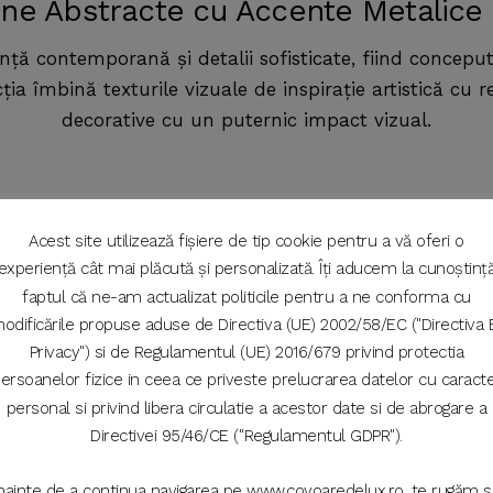
e Abstracte cu Accente Metalice (
ță contemporană și detalii sofisticate, fiind concepu
ția îmbină texturile vizuale de inspirație artistică cu r
decorative cu un puternic impact vizual.
Acest site utilizează fișiere de tip cookie pentru a vă oferi o
experiență cât mai plăcută și personalizată. Îți aducem la cunoștinț
ez toate cele 3 rezultate
faptul că ne-am actualizat politicile pentru a ne conforma cu
odificările propuse aduse de Directiva (UE) 2002/58/EC ("Directiva 
Privacy") si de Regulamentul (UE) 2016/679 privind protectia
ersoanelor fizice in ceea ce priveste prelucrarea datelor cu caract
personal si privind libera circulatie a acestor date si de abrogare a
Directivei 95/46/CE ("Regulamentul GDPR").
Înainte de a continua navigarea pe www.covoaredelux.ro, te rugăm s