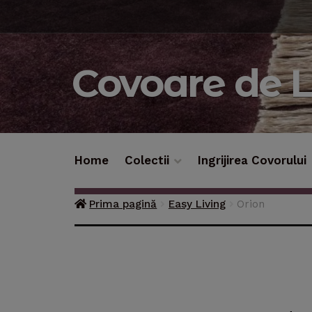
Sari
Sari
la
la
navigare
conținut
Covoare de 
Home
Colectii
Ingrijirea Covorului
Prima pagină
Easy Living
Orion