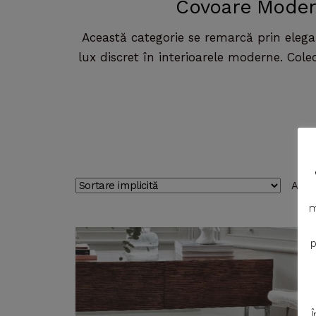
Covoare Modern
Această categorie se remarcă prin elegan
lux discret în interioarele moderne. Colec
Afiș
m
p