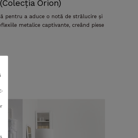
Colecția Orion)
tă pentru a aduce o notă de strălucire și
eflexiile metalice captivante, creând piese
ă
E-
er
ă