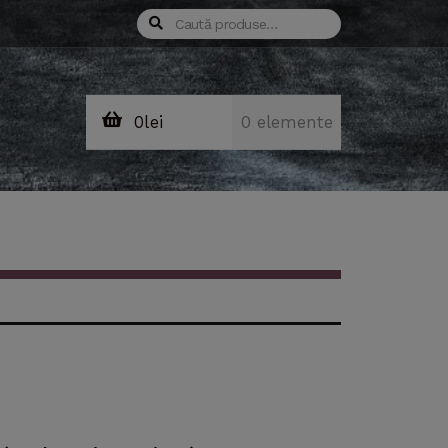
Caută
Caută
după:
0
lei
0 elemente